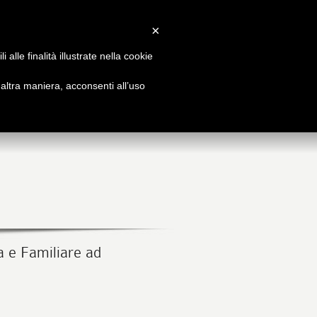
Accedi
/
Registrati
×
alle finalità illustrate nella cookie
FFERTA
BLOG
ltra maniera, acconsenti all’uso
rmativa e professionale
I nostri pensieri
a e Familiare ad