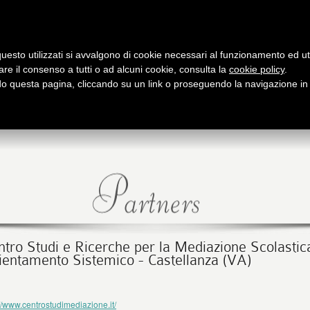
Archivio
Partners
Contatti / Dove siamo
uesto utilizzati si avvalgono di cookie necessari al funzionamento ed utili 
are il consenso a tutti o ad alcuni cookie, consulta la
cookie policy
.
PRESENTAZIONE
PUBBLICAZIONI
APPUNTAMENTI
O
 questa pagina, cliccando su un link o proseguendo la navigazione in a
utto su Logos
Libri e riviste
Le nostre iniziative
fo
ntro Studi e Ricerche per la Mediazione Scolastic
ientamento Sistemico - Castellanza (VA)
:
://www.centrostudimediazione.it/