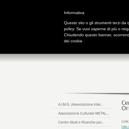
Salta al contenuto principale
Home
Galleria immagini
Galleria video
Informativa
Questo sito o gli strumenti terzi da q
policy. Se vuoi saperne di più o neg
Chiudendo questo banner, scorrendo
t
dei cookie.
Ce
A.I.M.S. (Associazione Inter...
Or
Associazione Culturale METAL...
Link
Centro Studi e Ricerche per...
http