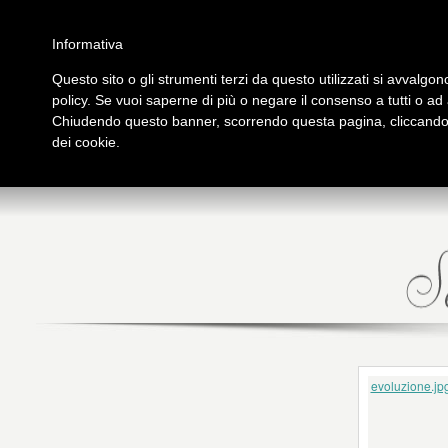
Salta al contenuto principale
Home
Galleria immagini
Galleria video
Archivio
Partners
Contatti
Informativa
Questo sito o gli strumenti terzi da questo utilizzati si avvalgono
policy. Se vuoi saperne di più o negare il consenso a tutti o ad
PRESENTAZIONE
PUB
Chiudendo questo banner, scorrendo questa pagina, cliccando s
tutto su Logos
Libri
dei cookie.
evoluzione.jp