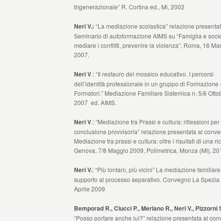
trigenerazionale” R. Cortina ed., Mi, 2002
Neri V.:
“La mediazione scolastica” relazione presenta
Seminario di autoformazione AIMS su “Famiglia e socie
mediare i conflitti, prevenire la violenza”, Roma, 16 Ma
2007.
Neri V
.: “Il restauro del mosaico educativo. I percorsi
dell’identità professionale in un gruppo di Formazione 
Formatori.” Mediazione Familiare Sistemica n. 5/6 Otto
2007 ed. AIMS.
Neri V
.: “Mediazione tra Prassi e cultura: riflessioni pe
conclusione provvisoria” relazione presentata al conve
Mediazione tra prassi e cultura: oltre i risultati di una ri
Genova, 7/8 Maggio 2009, Polimetrica, Monza (MI), 20
Neri V.
: “Più lontani, più vicini” La mediazione familiare
supporto al processo separativo. Convegno La Spezia 
Aprile 2009
Bemporad R., Ciucci P., Merlano R., Neri V., Pizzorni 
“Posso portare anche lui?” relazione presentata al co