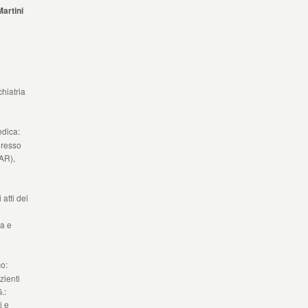
Martini
hiatria
edica:
gresso
(AR),
 atti del
ia e
o:
zienti
.:
i e