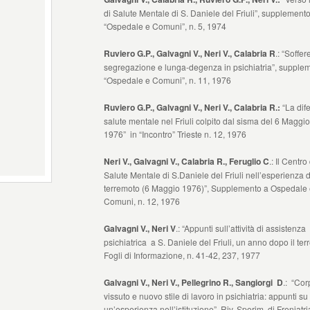
di Salute Mentale di S. Daniele del Friuli”, supplement
“Ospedale e Comuni”, n. 5, 1974
Ruviero G.P., Galvagni V., Neri V., Calabria R
.: “Soffer
segregazione e lunga-degenza in psichiatria”, supple
“Ospedale e Comuni”, n. 11, 1976
Ruviero G.P., Galvagni V., Neri V., Calabria R.:
“La dif
salute mentale nel Friuli colpito dal sisma del 6 Maggio
1976” in “Incontro” Trieste n. 12, 1976
Neri V., Galvagni V., Calabria R., Feruglio C
.: Il Centro 
Salute Mentale di S.Daniele del Friuli nell’esperienza 
terremoto (6 Maggio 1976)”, Supplemento a Ospedale 
Comuni, n. 12, 1976
Galvagni V., Neri V
.: “Appunti sull’attività di assistenza
psichiatrica a S. Daniele del Friuli, un anno dopo il ter
Fogli di Informazione, n. 41-42, 237, 1977
Galvagni V., Neri V., Pellegrino R., Sangiorgi D
.: “Cor
vissuto e nuovo stile di lavoro in psichiatria: appunti su
un’esperienza nell’istituzione”, Riv. Sperim. di Freniatria