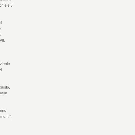
rile e 5
mi
e
a
VII,
ziente
84
Giusto,
Dalla
urno
umenti”,