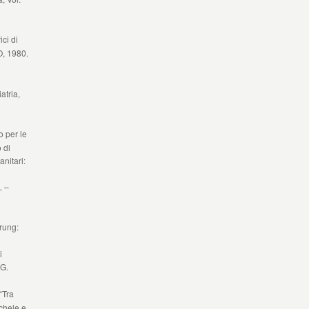
ici di
O, 1980.
atria,
o per le
 di
nitari:
L –
erung:
i
WG.
 “Tra
ichele e