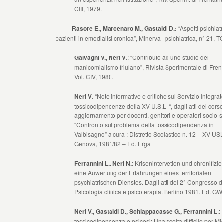
CIII, 1979.
Rasore E., Marcenaro M., Gastaldi D.:
“Aspetti psichiatr
pazienti in emodialisi cronica”, Minerva psichiatrica, n° 21, T
Galvagni V., Neri V
.: “Contributo ad uno studio del
manicomialismo friulano”, Rivista Sperimentale di Freni
Vol. CIV, 1980.
Neri V
. “Note informative e critiche sul Servizio Integrat
tossicodipendenze della XV U.S.L. “, dagli atti del corso
aggiornamento per docenti, genitori e operatori socio-sa
“Confronto sul problema della tossicodipendenza in
Valbisagno” a cura : Distretto Scolastico n. 12 - XV US
Genova, 1981/82 – Ed. Erga
Ferrannini L., Neri N.
: Krisenintervetion und chronifizi
eine Auwertung der Erfahrungen eines territorialen
psychiatrischen Dienstes. Dagli atti del 2° Congresso d
Psicologia clinica e psicoterapia. Berlino 1981. Ed. G
Neri V., Gastaldi D., Schiappacasse G., Ferrannini L
.:
tossicodipendenza e psicosi: Una scelta difficile per M