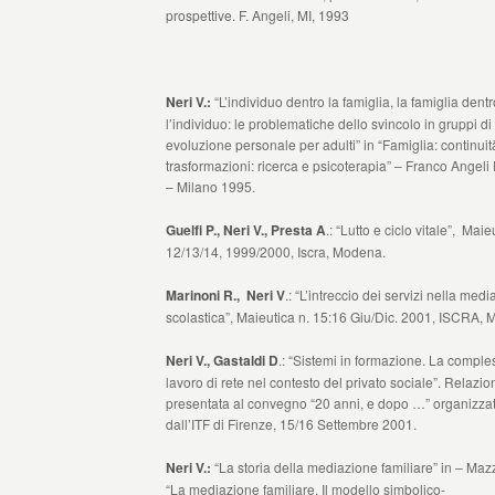
prospettive. F. Angeli, MI, 1993
Neri V.:
“L’individuo dentro la famiglia, la famiglia dentr
l’individuo: le problematiche dello svincolo in gruppi di
evoluzione personale per adulti” in “Famiglia: continuità,
trasformazioni: ricerca e psicoterapia” – Franco Angeli 
– Milano 1995.
Guelfi P., Neri V., Presta A
.: “Lutto e ciclo vitale”, Maie
12/13/14, 1999/2000, Iscra, Modena.
Marinoni R., Neri V
.: “L’intreccio dei servizi nella med
scolastica”, Maieutica n. 15:16 Giu/Dic. 2001, ISCRA,
Neri V., Gastaldi D
.: “Sistemi in formazione. La comples
lavoro di rete nel contesto del privato sociale”. Relazio
presentata al convegno “20 anni, e dopo …” organizza
dall’ITF di Firenze, 15/16 Settembre 2001.
Neri V.:
“La storia della mediazione familiare” in – Mazz
“La mediazione familiare. Il modello simbolico-