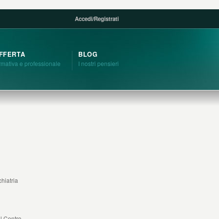
Accedi
/
Registrati
FFERTA
BLOG
rmativa e professionale
I nostri pensieri
hiatria
il Centro