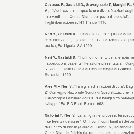
Cevasco F., Gastaldi D., Gravagnuolo T., Mangini R., 
A.,
: “Modificazioni terapeutiche e diversificazioni degli
interventi in un Centro Diurno per pazienti psicotici”.
Fogliinformazione n.149, Pistoia 1990.
Neri V., Gastaldi D.:
“Il modello neurolinguistico della
comunicazione”, in, a cura di G. Giusto. Manuale di psic
pratica, Ed. Liguria, SV, 1990.
Neri V., Gastaldi D.:
“Il primo momento della terapia m
l’approccio al paziente” Relazione presentata al I Con
Nazionale Della Società di Flebolinfologia di Cortona 
Settembre 1990
Ales M. – Neri V
.: “Famiglie ed istituzioni di cura”. Dagli
2° Convegno Nazionale Scuola di Specializzazione in
Psicoterapia Familiare dell’ITF. “La famiglia tra patolog
sviluppo” Ed. R.D.E. srl. Roma 1992.
Gallorini T., Neri V.:
La famiglia nel processo terapeutic
interferenza o risorse? Gli incontri con i familiari dei pa
del Centro diurno in (a cura di ) Cocchi A., Deisabella G
Centri Diurni in Psichiatria; problematiche, realizzazion