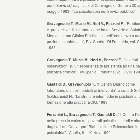
per il Servizio,” dagli atti del Convegno di Genova 30 ap
maggio 1983-; “La psicoterapia nei Servizi pubblici.”
Gravagnuolo T., Muzio M., Neri V., Pezzoni F
.: “Proble
e prospettive di collaborazione tra un Servizio di Salut
Mentale e una Clinica Psichiatrica nell’assistenza a un
paziente cronicizzata”, Riv. Sperim. Di Freniatria, vol. C
1983.
Gravaguolo T., Muzio M., Neri V., Pezzoni F
., “Ulteriori
osservazioni su un’esperienza di assistenza ad una pa
psicotica cronica”, Riv.Sper. di Freniatria, vol. CVIII, 19
Gastaldi D., Gravagnuolo T.,
“Il Centro Diurno come
laboratorio di nuovi modelli di intervento”, a cura di G. 
Goldschmidt N.: “Le strutture intermedie in psichiatria. 
formazione alla pratica” ECIG, 1989.
Ferranini L., Gravagnuolo T., Gastaldi D.,
“Il Centro Di
nella presa in carico dei pazienti psicotici: metodi e str
dagli atti del Convegno “Riabilitazione Psicosociale in
psichiatria”, l’Aquila, 8 – 10 Nov. 1990.