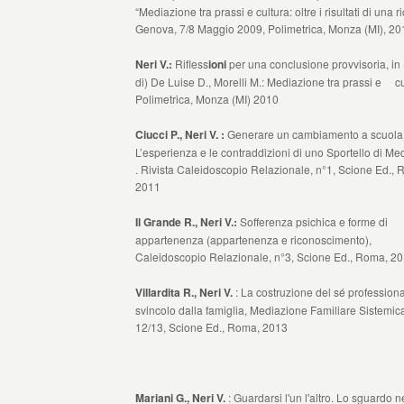
“Mediazione tra prassi e cultura: oltre i risultati di una r
Genova, 7/8 Maggio 2009, Polimetrica, Monza (MI), 20
Neri V.:
Rifless
ioni
per una conclusione provvisoria, in 
di) De Luise D., Morelli M.: Mediazione tra prassi e cu
Polimetrica, Monza (MI) 2010
Ciucci P., Neri V.
:
Generare un cambiamento a scuola 
L’esperienza e le contraddizioni di uno Sportello di Me
. Rivista Caleidoscopio Relazionale, n°1, Scione Ed.,
2011
Il Grande R., Neri V.:
Sofferenza psichica e forme di
appartenenza (appartenenza e riconoscimento),
Caleidoscopio Relazionale, n°3, Scione Ed., Roma, 2
Villardita R., Neri V.
: La costruzione del sé professional
svincolo dalla famiglia, Mediazione Familiare Sistemica
12/13, Scione Ed., Roma, 2013
Mariani G., Neri V.
: Guardarsi l'un l'altro. Lo sguardo n