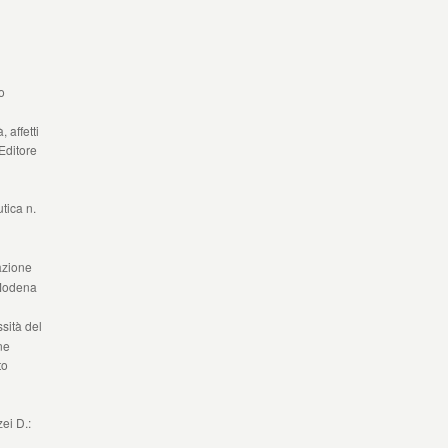
o
 affetti
Editore
utica n.
iazione
 Modena
sità del
ne
to
ei D.: