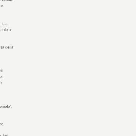
o a
enza,
mento a
esa della
di
del
e
remoto”,
po
, Vol.