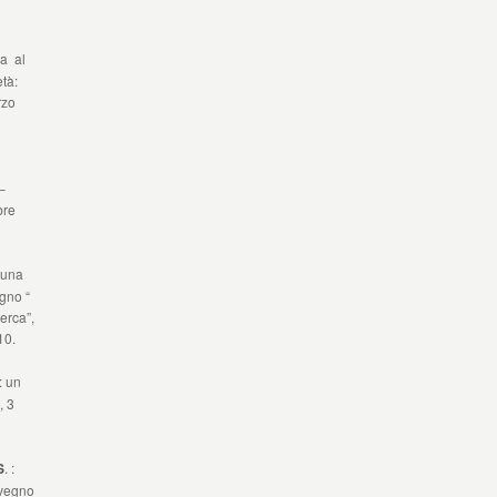
ta al
tà:
rzo
–
bre
r una
gno “
cerca”,
10.
: un
, 3
S
. :
nvegno