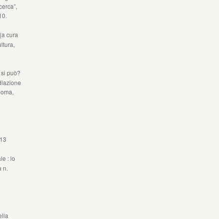
icerca”,
10.
(a cura
ltura,
si può?
diazione
 Roma,
013
e : lo
 n.
ella