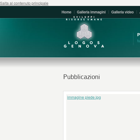
Salta al contenuto principale
Home
Galleria immagini
Galleria video
t
Pubblicazioni
immagine piede.jpg