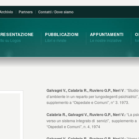
Archivio
Partners
Contatti / Dove siamo
PRESENTAZIONE
PUBBLICAZIONI
APPUNTAMENTI
O
utto su Logos
Libri e riviste
Le nostre iniziative
fo
Galvagni V., Calabria R., Ruviero G.P., Neri V
.: “Studio
d’ambiente in un reparto per lungodegenti psichiatrici”,
supplemento a “Ospedale e Comuni”, n° 3. 1973.
Calabria R., Galvagni V., Ruviero G.P., Neri V.:
“La psic
verso un sistema integrato di servizi”, supplemento a
“Ospedali e Comuni”, n. 4, 1974
Galvagni V., Calabria R., Ruviero G.P., Neri V.:
“Verso 