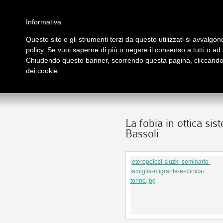
Salta al contenuto principale
Home
Galleria immagini
Galleria video
Archivio
Partners
Contatti
Informativa
Questo sito o gli strumenti terzi da questo utilizzati si avvalgono
policy. Se vuoi saperne di più o negare il consenso a tutti o ad
PRESENTAZIONE
PUB
Chiudendo questo banner, scorrendo questa pagina, cliccando s
tutto su Logos
Libri
dei cookie.
La fobia in ottica si
Bassoli
eteropoiesi-sluzki-seminario-
famiglia-migrante-e-clinica-
torino.jpg