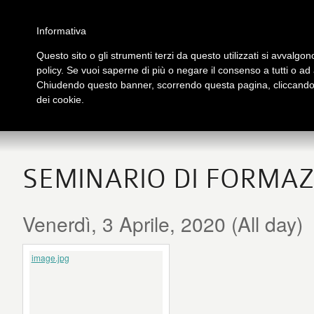
Salta al contenuto principale
Home
Galleria immagini
Galleria video
Archivio
Partners
Contatti
Informativa
Questo sito o gli strumenti terzi da questo utilizzati si avvalgono
policy. Se vuoi saperne di più o negare il consenso a tutti o ad
PRESENTAZIONE
PUB
Chiudendo questo banner, scorrendo questa pagina, cliccando s
tutto su Logos
Libri
dei cookie.
SEMINARIO DI FORMAZI
Venerdì, 3 Aprile, 2020 (All day)
image.jpg