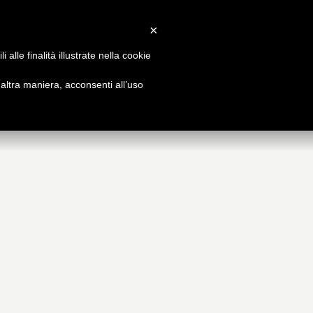
Accedi
/
Registrati
×
alle finalità illustrate nella cookie
FFERTA
BLOG
ltra maniera, acconsenti all’uso
rmativa e professionale
I nostri pensieri