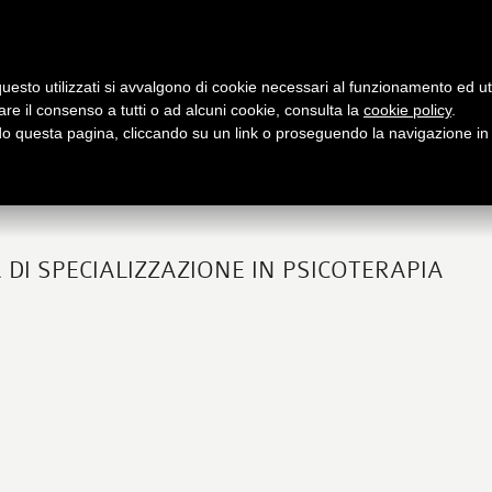
Archivio
Partners
Contatti / Dove siamo
uesto utilizzati si avvalgono di cookie necessari al funzionamento ed utili 
are il consenso a tutti o ad alcuni cookie, consulta la
cookie policy
.
PRESENTAZIONE
PUBBLICAZIONI
APPUNTAMENTI
O
 questa pagina, cliccando su un link o proseguendo la navigazione in a
utto su Logos
Libri e riviste
Le nostre iniziative
fo
 DI SPECIALIZZAZIONE IN PSICOTERAPIA