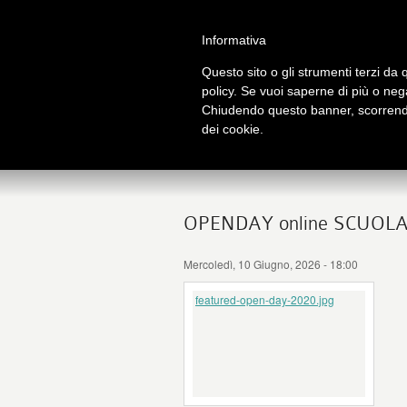
Salta al contenuto principale
Home
Galleria immagini
Galleria video
Informativa
Questo sito o gli strumenti terzi da q
policy. Se vuoi saperne di più o neg
Chiudendo questo banner, scorrendo
t
dei cookie.
OPENDAY online SCUOLA
Mercoledì, 10 Giugno, 2026 - 18:00
featured-open-day-2020.jpg