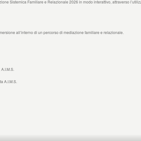
zione Sistemica Familiare e Relazionale 2026 in modo interattivo, attraverso l’utili
ersione all’interno di un percorso di mediazione familiare e relazionale.
a A.I.M.S.
ta A.I.M.S.