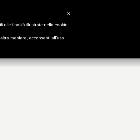
Accedi
/
Registrati
×
alle finalità illustrate nella cookie
FFERTA
BLOG
ltra maniera, acconsenti all’uso
rmativa e professionale
I nostri pensieri