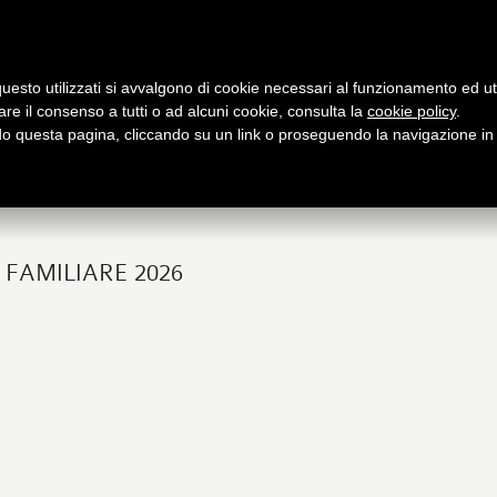
Archivio
Partners
Contatti / Dove siamo
uesto utilizzati si avvalgono di cookie necessari al funzionamento ed utili 
are il consenso a tutti o ad alcuni cookie, consulta la
cookie policy
.
PRESENTAZIONE
PUBBLICAZIONI
APPUNTAMENTI
O
 questa pagina, cliccando su un link o proseguendo la navigazione in a
utto su Logos
Libri e riviste
Le nostre iniziative
fo
 FAMILIARE 2026