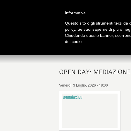
Salta al contenuto principale
Home
Galleria immagini
Galleria video
Informativa
Questo sito o gli strumenti terzi da q
policy. Se vuoi saperne di più o neg
Chiudendo questo banner, scorrendo
t
dei cookie.
OPEN DAY: MEDIAZIONE
Venerdì, 3 Luglio, 2026 - 18:00
openday.jpg