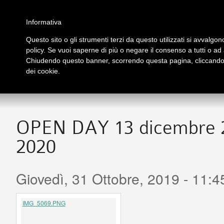
Salta al contenuto principale
Home
Galleria immagini
Galleria video
Archivio
Partners
Contatti
Informativa
Questo sito o gli strumenti terzi da questo utilizzati si avvalgono
policy. Se vuoi saperne di più o negare il consenso a tutti o ad
PRESENTAZIONE
PUB
Chiudendo questo banner, scorrendo questa pagina, cliccando s
tutto su Logos
Libri
dei cookie.
OPEN DAY 13 dicembre
2020
Giovedì, 31 Ottobre, 2019 - 11:4
IMG_5069.PNG