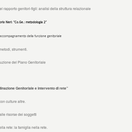
o genitori-figli: analisi della struttura relazionale
ttorio Neri: “Co.Ge.: metodologia 2”
 accompagnamento della funzione genitoriale
metodi, strumenti.
uzione del Piano Genitoriale
zione Genitoriale e intervento di rete”
on culture altre.
le risorse dei soggetti
lla rete: la famiglia nella rete.