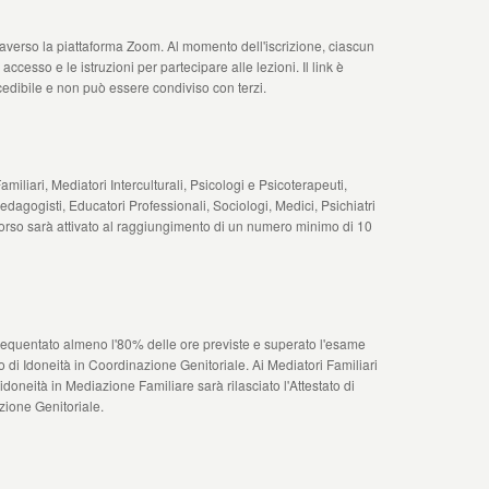
traverso la piattaforma Zoom. Al momento dell'iscrizione, ciascun
 accesso e le istruzioni per partecipare alle lezioni. Il link è
edibile e non può essere condiviso con terzi.
Familiari, Mediatori Interculturali, Psicologi e Psicoterapeuti,
Pedagogisti, Educatori Professionali, Sociologi, Medici, Psichiatri
l corso sarà attivato al raggiungimento di un numero minimo di 10
frequentato almeno l'80% delle ore previste e superato l'esame
ato di Idoneità in Coordinazione Genitoriale. Ai Mediatori Familiari
doneità in Mediazione Familiare sarà rilasciato l'Attestato di
zione Genitoriale.