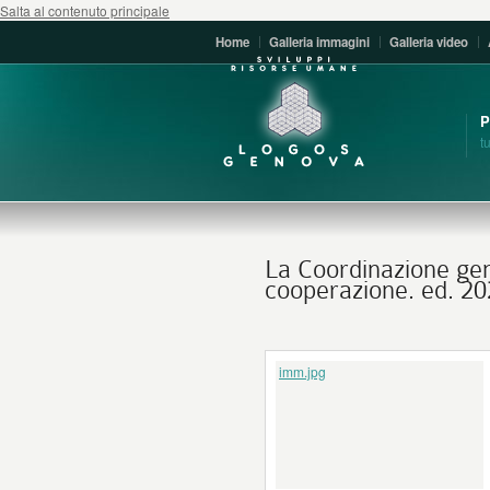
Salta al contenuto principale
Home
Galleria immagini
Galleria video
t
La Coordinazione geni
cooperazione. ed. 2
imm.jpg