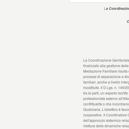
L
a Coordinazio
C
La Coordinazione Genitoriale è
finalizzato alla gestione delle 
Mediazione Familiare risulta 
processi di separazione e divo
familiari, anche a livello in
ricostituite. Il D.Lgs. n. 149
tra le parti, un esperto iscrit
professionista esterno all'Alb
conflittualità o che incontrano
Giudiziaria. L'obiettivo è favo
cooperative. Il Coordinatore G
dell'approccio sistemico-rela
rilettura delle dinamiche rela