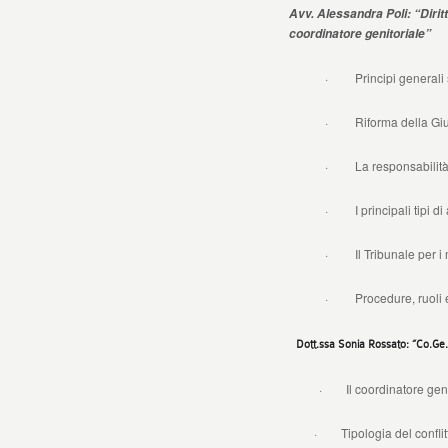
Avv. Alessandra Poli: “Diritt
coordinatore genitoriale”
· Principi generali su
· Riforma della Giustiz
· La responsabilità ge
· I principali tipi di 
· Il Tribunale per i m
· Procedure, ruoli e 
Dott.ssa Sonia Rossato: “Co.Ge.
· Il coordinatore genito
· Tipologia del conflitto tra