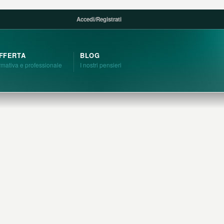
Accedi
/
Registrati
FFERTA
BLOG
rmativa e professionale
I nostri pensieri