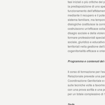
fasi iniziali o più critiche de
la predisposizione di uno spec
funzionamento dell'affidament
mediante il recupero e il pot
sistema familiare, ma tempor
dialogiche costituisce la corni
costruiscono un'efficace coll
disagio sociale e della violenz
formare professionisti specia
sociale, giuridico e educativ
territoriali nella gestione dell
cogenitorialità efficace e orie
Programma e contenuti del
Il corso di formazione per l'e
Relazionale prevede una part
Coordinazione Genitoriale e un
sulle tecniche volte a favorire
con una prova scritta e una pr
per un totale complessivo di 
Sede