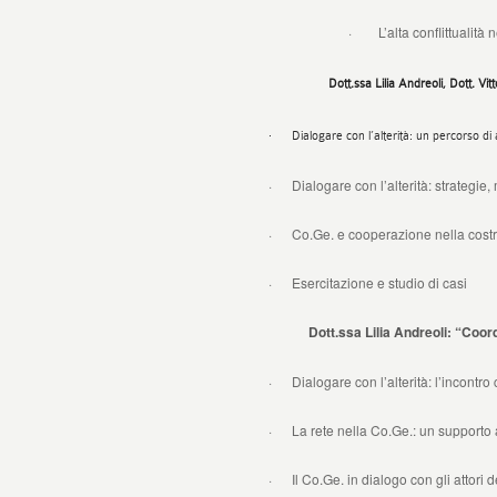
· L’alta conflittualità nel rapport
Dott.ssa Lilia Andreoli, Dott. Vi
· Dialogare con l’alterità: un percorso di
· Dialogare con l’alterità: strategie, 
· Co.Ge. e cooperazione nella costr
· Esercitazione e studio di casi
Dott.ssa Lilia Andreoli: “Coordina
· Dialogare con l’alterità: l’incontro c
· La rete nella Co.Ge.: un supporto al
· Il Co.Ge. in dialogo con gli attori de