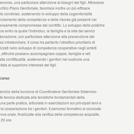
l percorso, una particolare attenzione ai bisogni dei figli. Attraverso
ifico Piano Genitoriale, favorisce inoltre un più efficace
o condiviso, sostenendo lo sviluppo della cogenitorialità
enziamento delle competenze e delle risorse già presenti nel
aneamente compromesse dal conflitto. Lo sviluppo delle pratiche
ce entro la quale l'individuo, la famiglia e la rete dei servizi
aborazione, con particolare attenzione alla prevenzione del
a intrafamiliare. Il corso ha pertanto l'obiettivo prioritario di
lizzati nello sviluppo di competenze cooperative negli ambiti
o, affinché possano accompagnare coppie, famiglie e reti
'alta conflittualità, sostenendo i genitori nel costruire una
ntata al superiore interesse dei figli.
 corso
sercizio della funzione di Coordinatore Genitoriale Sistemico-
e teorica dedicata alle tematiche fondamentali della
a parte pratica, articolata in esercitazioni sui principali temi e
 la cooperazione tra i genitori. Il percorso formativo si conclude
ova orale, finalizzate alla verifica delle competenze acquisite,
120 ore.