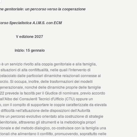
ne genitoriale: un percorso verso la cooperazione
orso Specialistica A.I.M.S. con ECM
V edizione 2027
inizio: 15 gennaio
 un servizio rivolto alla coppia genitoriale e alla famiglia,
situazioni di alta conflittualità, nelle quali l'intervento di
ostacolato dalle particolari dinamiche relazionali connesse ai
rzio. Si occupa, inoltre, delle trasformazioni dei modelli
tergenerazionale, nonché delle dinamiche proprie delle famiglie
/2022 prevede la facoltà per il Giudice di nominare, previo accordo
to all'Albo dei Consulenti Tecnici d'Ufficio (CTU) oppure un
o, con il compito di supportare le coppie caratterizzate da elevata
 difficoltà nell'attuazione delle disposizioni dell'Autorità
rire un percorso evolutivo orientato alla costruzione di strategie
enitoriale, attraverso gli strumenti e la metodologia propri
zionale e del metodo dialogico, co-costruisce con la famiglia una
zionali che alimentano il conflitto, promuovendo, soprattutto nelle