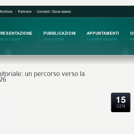
Archivio
Partners
Contatti / Dove siamo
PRESENTAZIONE
PUBBLICAZIONI
APPUNTAMENTI
O
utto su Logos
Libri e riviste
Le nostre iniziative
fo
toriale: un percorso verso la
026
15
GEN