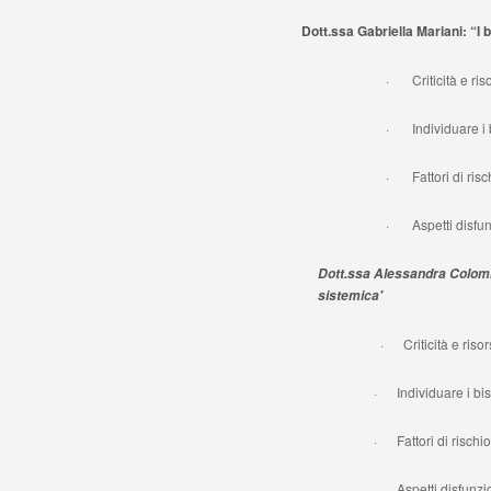
Dott.ssa Gabriella Mariani: “I bam
· Criticità e riso
· Individuare i bis
· Fattori di risc
· Aspetti disfunz
Dott.ssa Alessandra Colomba
sistemica'
· Criticità e risorse della
· Individuare i bisogni dei figl
· Fattori di rischio e di
· Aspetti disfunzionali 