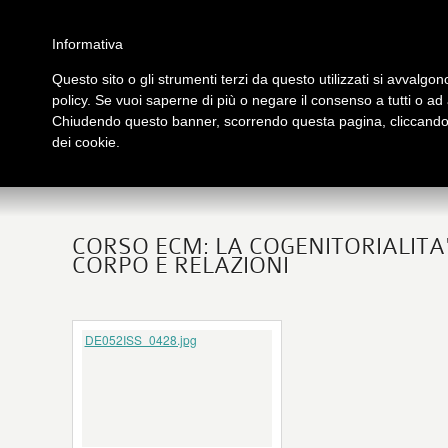
Salta al contenuto principale
Home
Galleria immagini
Galleria video
Archivio
Partners
Contatti
Informativa
Questo sito o gli strumenti terzi da questo utilizzati si avvalgono
policy. Se vuoi saperne di più o negare il consenso a tutti o ad
PRESENTAZIONE
PUB
Chiudendo questo banner, scorrendo questa pagina, cliccando s
tutto su Logos
Libri
dei cookie.
CORSO ECM: LA COGENITORIALITA
CORPO E RELAZIONI
DE052ISS_0428.jpg